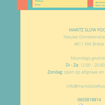
MARITZ SLOW FO
Nieuwe Ginnekenstra
4811 NM Breda
Maandags geslot
Di - Za:
12:00 - 20.00
Zondag:
open op afspraak en 
info@maritzslowfoo
0655818814