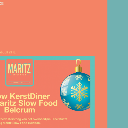
!!!
staurant.