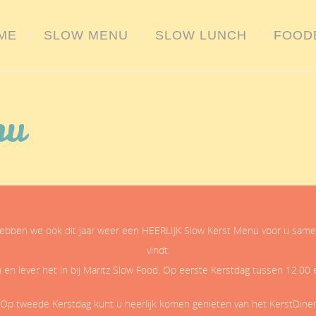
ME
SLOW MENU
SLOW LUNCH
FOOD
nu
ebben we ook dit jaar weer een HEERLIJK Slow Kerst Menu voor u samen
vindt.
n lever het in bij Maritz Slow Food. Op eerste Kerstdag tussen 12.00 en 
Op tweede Kerstdag kunt u heerlijk komen genieten van het KerstDine