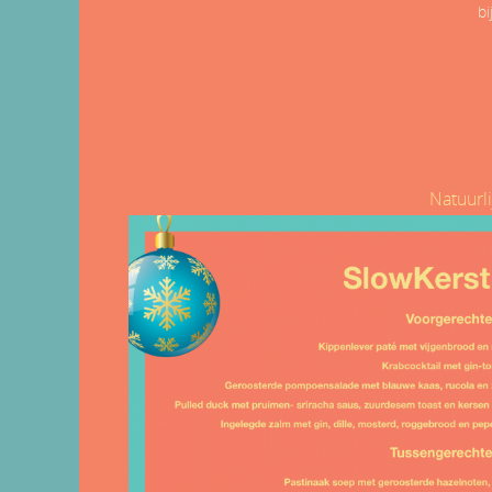
bi
Natuurli