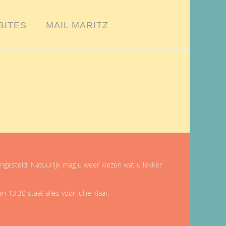
BITES
MAIL MARITZ
gesteld. Natuurlijk mag u weer kiezen wat u lekker
13.30 staat alles voor jullie klaar.
r