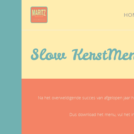
HO
Slow KerstMe
Na het overweldigende succes van afgelopen jaar h
Dus download het menu, vul het in e