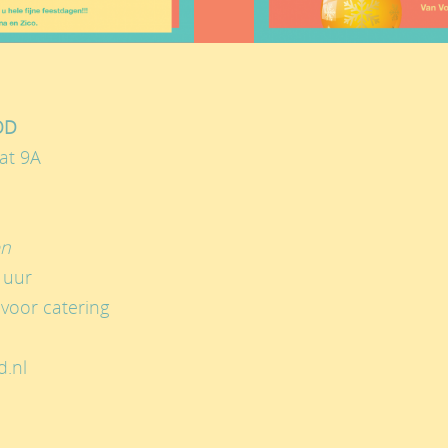
OD
at 9A
en
 uur
voor catering
d.nl