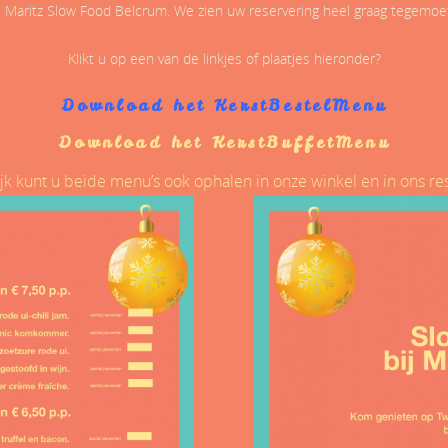
j Maritz Slow Food Belcrum. We zien uw reservering heel graag tegemoet
Klikt u op een van de linkjes of plaatjes hieronder?
Download het
KerstBestelMenu
Download het KerstBuffetMenu
jk kunt u beide menu’s ook ophalen in onze winkel en in ons re