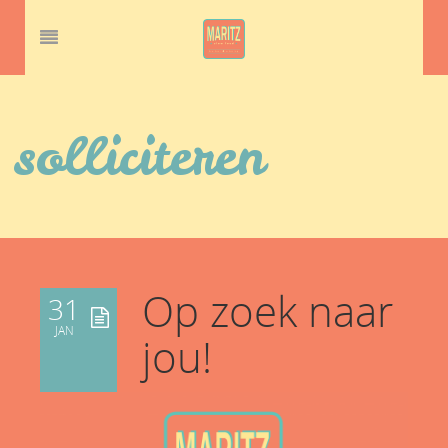
solliciteren
Op zoek naar
31
JAN
jou!