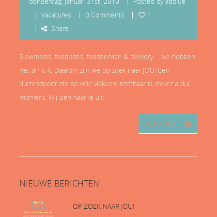
donderdag, januari 31st, 2019
Posted by
adblue
Vacatures
0 Comments
1
Share
Slowmeals, foodbites, foodservice & delivery ... we hebben
het d r u k. Daarom zijn we op zoek naar JOU! Een
duizendpoot die op vele vlakken inzetbaar is, never a dull
moment. Wij zien naar je uit!
READ MORE
NIEUWE
BERICHTEN
OP ZOEK NAAR JOU!