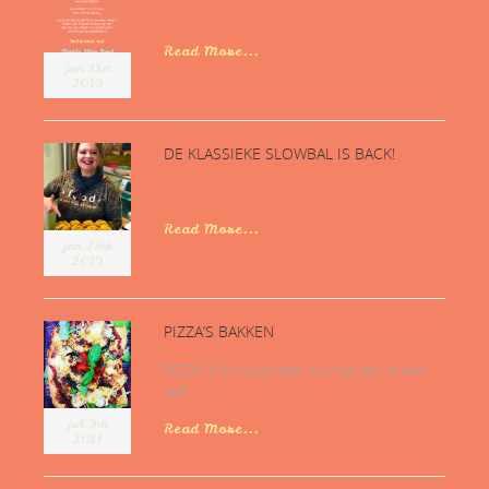
...
Read More...
jan 31st
2019
DE KLASSIEKE SLOWBAL IS BACK!
...
Read More...
jan 28th
2019
PIZZA’S BAKKEN
PIZZA! Wie houdt daar nu niet van? Ik ben
zelf...
jul 9th
Read More...
2017