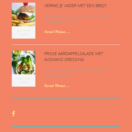
VERRAS JE VADER MET EEN BBQ!!!
Aanstaande zondag is het weer zover!
VADERDAG! Wil jij je...
jun 14th
Read More...
2017
FRISSE AARDAPPELSALADE MET
AVOMAYO DRESSING
Voelen jullie ook al de lentekriebels? Ik
namelijk wel! EN...
apr 4th
2017
Read More...