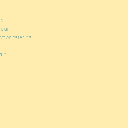
en
 uur
voor catering
d.nl