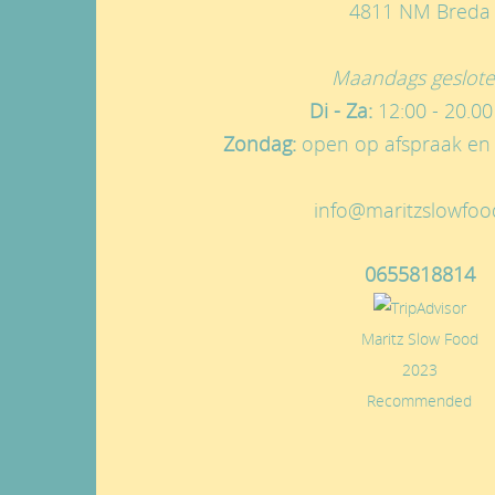
4811 NM Breda
Maandags geslot
Di - Za:
12:00 - 20.00
Zondag:
open op afspraak en 
info@maritzslowfoo
0655818814
Maritz Slow Food
2023
Recommended