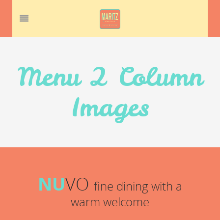
Menu 2 Column
Images
NU
VO
fine dining with a
warm welcome