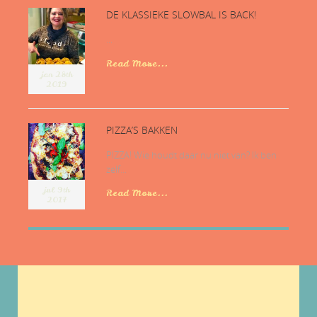
DE KLASSIEKE SLOWBAL IS BACK!
...
Read More...
jan 28th
2019
PIZZA’S BAKKEN
PIZZA! Wie houdt daar nu niet van? Ik ben
zelf...
jul 9th
Read More...
2017