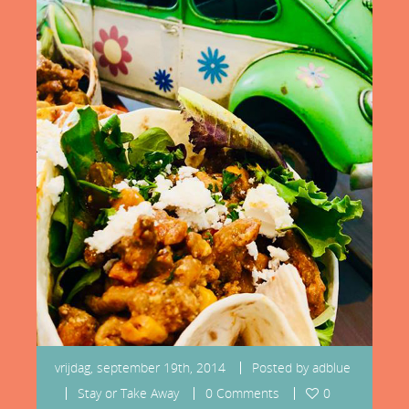
vrijdag, september 19th, 2014
Posted by
adblue
Stay or Take Away
0 Comments
0