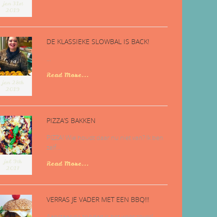
jan 31st
2019
DE KLASSIEKE SLOWBAL IS BACK!
...
Read More...
jan 28th
2019
PIZZA’S BAKKEN
PIZZA! Wie houdt daar nu niet van? Ik ben
zelf...
jul 9th
Read More...
2017
VERRAS JE VADER MET EEN BBQ!!!
Aanstaande zondag is het weer zover!