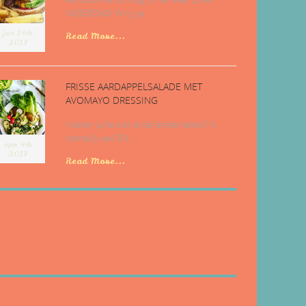
VADERDAG! Wil jij je...
jun 14th
Read More...
2017
FRISSE AARDAPPELSALADE MET
AVOMAYO DRESSING
Voelen jullie ook al de lentekriebels? Ik
namelijk wel! EN...
apr 4th
2017
Read More...