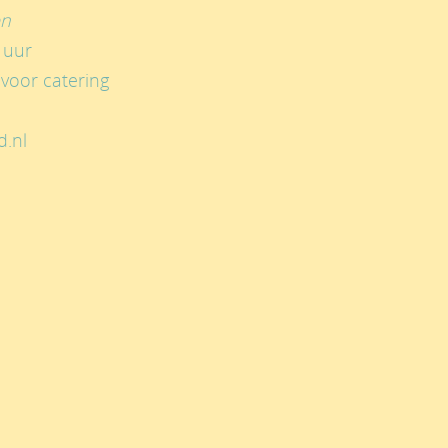
en
 uur
voor catering
d.nl