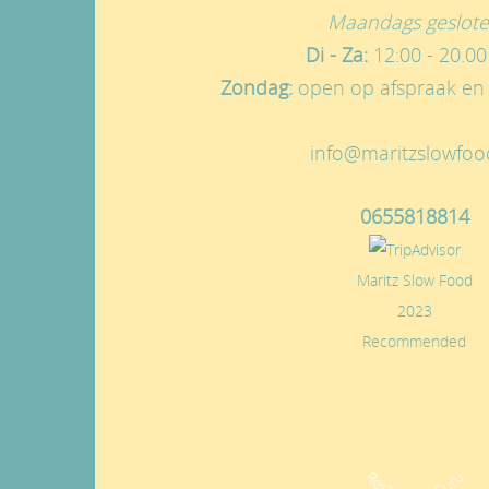
Maandags geslot
Di - Za:
12:00 - 20.00
Zondag:
open op afspraak en 
info@maritzslowfoo
0655818814
Maritz Slow Food
2023
Recommended
Restaurant Guru