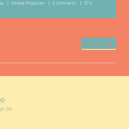
ue
Eerlijke Producten
0 Comments
0
READ MORE
OD
at 9A