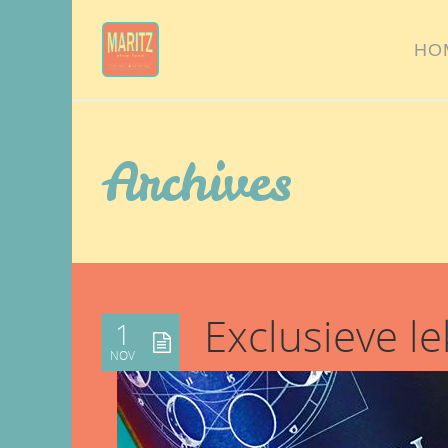
HO
Archives
Exclusieve le
1
NOV