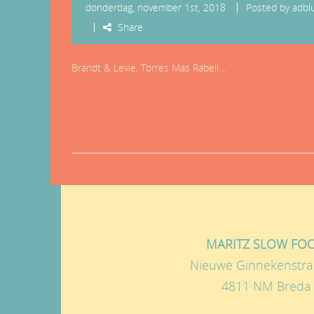
donderdag, november 1st, 2018
Posted by
adbl
Share
Brandt & Levie, Torres Mas Rabell…
MARITZ SLOW FO
Nieuwe Ginnekenstra
4811 NM Breda