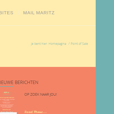
BITES
MAIL MARITZ
/
Je bent hier: Homepagina
Point of Sale
IEUWE
BERICHTEN
OP ZOEK NAAR JOU!
...
Read More...