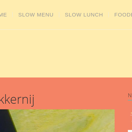
ME
SLOW MENU
SLOW LUNCH
FOOD
kkernij
N