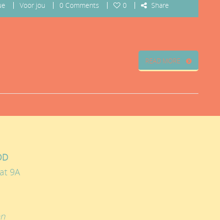
ue
Voor jou
0 Comments
0
Share
READ MORE
OD
at 9A
en