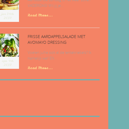
VADERDAG! Wil jij je...
jun 14th
Read More...
2017
FRISSE AARDAPPELSALADE MET
AVOMAYO DRESSING
Voelen jullie ook al de lentekriebels? Ik
namelijk wel! EN...
apr 4th
2017
Read More...