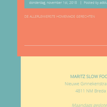
donderdag, november 1st, 2018
Posted by
adbl
DE ALLERLEKKERSTE HOMEMADE GERECHTEN
MARITZ SLOW FO
Nieuwe Ginnekenstra
4811 NM Breda
Maandags geslot