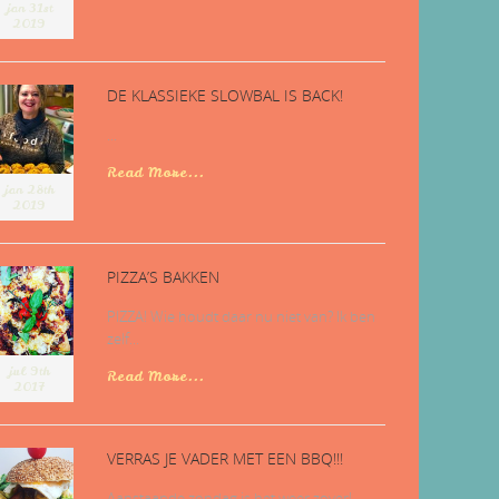
jan 31st
2019
DE KLASSIEKE SLOWBAL IS BACK!
...
Read More...
jan 28th
2019
PIZZA’S BAKKEN
PIZZA! Wie houdt daar nu niet van? Ik ben
zelf...
jul 9th
Read More...
2017
VERRAS JE VADER MET EEN BBQ!!!
Aanstaande zondag is het weer zover!