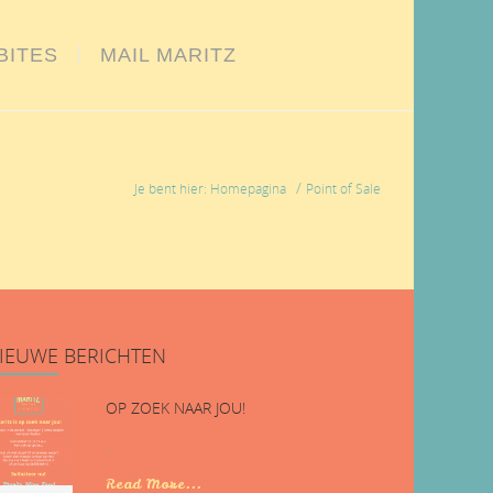
BITES
MAIL MARITZ
/
Je bent hier: Homepagina
Point of Sale
IEUWE
BERICHTEN
OP ZOEK NAAR JOU!
...
Read More...