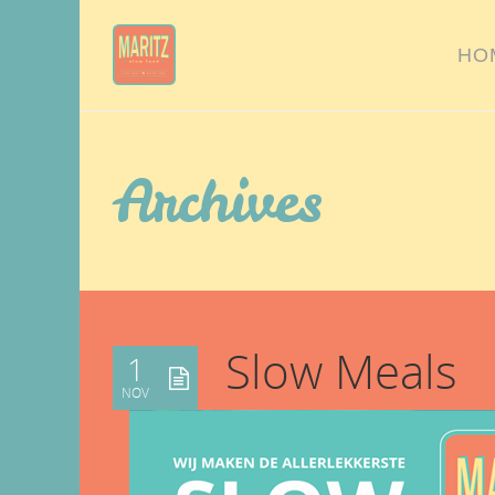
HO
Archives
Slow Meals
1
NOV