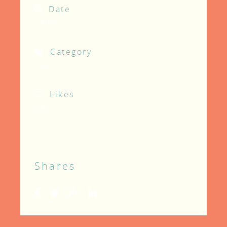
Date
24th juni
Category
Shop
Likes
0
like
Shares