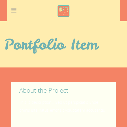
Portfolio Item
About the Project
This is description… Sed ut perspiciatis unde
omnis iste natus error sit voluptatem accusantiu