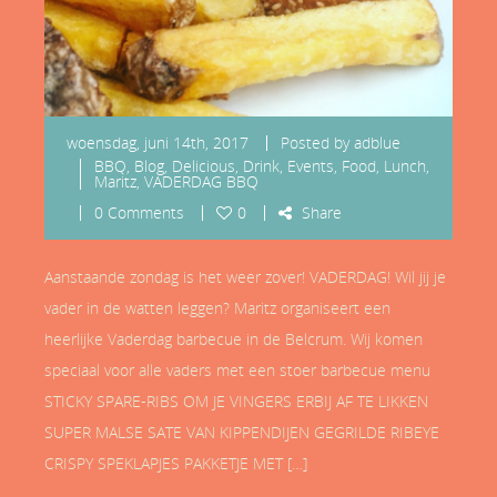
woensdag, juni 14th, 2017
Posted by
adblue
BBQ
,
Blog
,
Delicious
,
Drink
,
Events
,
Food
,
Lunch
,
Maritz
,
VADERDAG BBQ
0 Comments
0
Share
Aanstaande zondag is het weer zover! VADERDAG! Wil jij je
vader in de watten leggen? Maritz organiseert een
heerlijke Vaderdag barbecue in de Belcrum. Wij komen
speciaal voor alle vaders met een stoer barbecue menu
STICKY SPARE-RIBS OM JE VINGERS ERBIJ AF TE LIKKEN
SUPER MALSE SATE VAN KIPPENDIJEN GEGRILDE RIBEYE
CRISPY SPEKLAPJES PAKKETJE MET […]