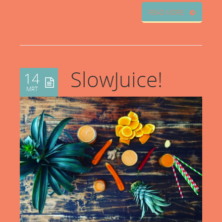
READ MORE
SlowJuice!
14
MRT