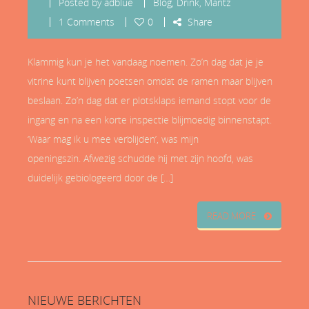
Posted by
adblue
Blog
,
Drink
,
Maritz
1 Comments
0
Share
Klammig kun je het vandaag noemen. Zo’n dag dat je je
vitrine kunt blijven poetsen omdat de ramen maar blijven
beslaan. Zo’n dag dat er plotsklaps iemand stopt voor de
ingang en na een korte inspectie blijmoedig binnenstapt.
‘Waar mag ik u mee verblijden’, was mijn
openingszin. Afwezig schudde hij met zijn hoofd, was
duidelijk gebiologeerd door de […]
READ MORE
NIEUWE
BERICHTEN