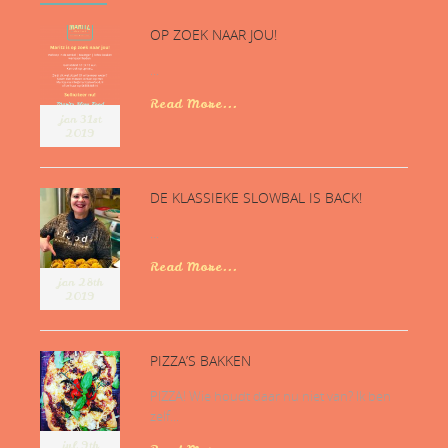
OP ZOEK NAAR JOU!
...
Read More...
jan 31st
2019
DE KLASSIEKE SLOWBAL IS BACK!
...
Read More...
jan 28th
2019
PIZZA’S BAKKEN
PIZZA! Wie houdt daar nu niet van? Ik ben
zelf...
jul 9th