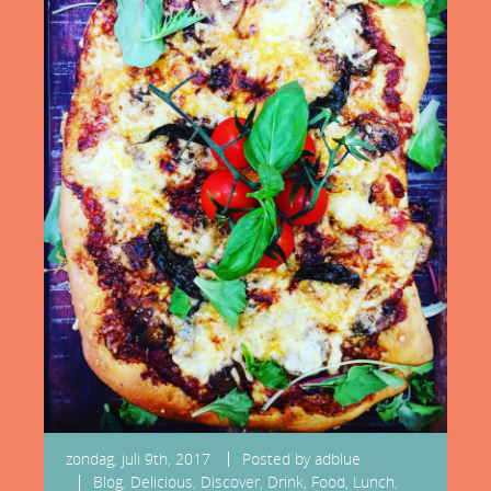
zondag, juli 9th, 2017
Posted by
adblue
Blog
,
Delicious
,
Discover
,
Drink
,
Food
,
Lunch
,