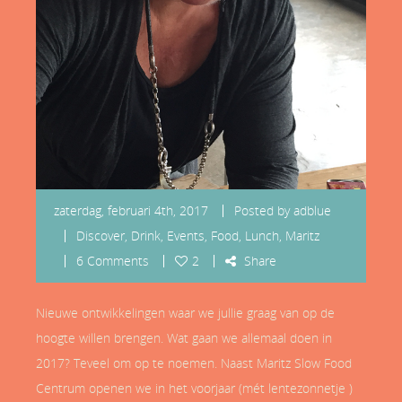
zaterdag, februari 4th, 2017
Posted by
adblue
Discover
,
Drink
,
Events
,
Food
,
Lunch
,
Maritz
6 Comments
2
Share
Nieuwe ontwikkelingen waar we jullie graag van op de
hoogte willen brengen. Wat gaan we allemaal doen in
2017? Teveel om op te noemen. Naast Maritz Slow Food
Centrum openen we in het voorjaar (mét lentezonnetje )