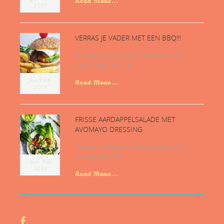
Read More...
2017
VERRAS JE VADER MET EEN BBQ!!!
Aanstaande zondag is het weer zover!
VADERDAG! Wil jij je...
jun 14th
Read More...
2017
FRISSE AARDAPPELSALADE MET
AVOMAYO DRESSING
Voelen jullie ook al de lentekriebels? Ik
namelijk wel! EN...
apr 4th
2017
Read More...