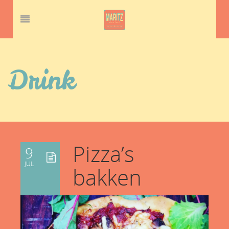
Drink
Pizza’s
9
JUL
bakken