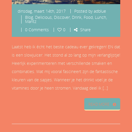
dinsdag, maart 14th, 2017
Posted by
adblue
Blog
,
Delicious
,
Discover
,
Drink
,
Food
,
Lunch
,
Maritz
0 Comments
0
Share
Laatst heb ik écht het beste cadeau ever gekregen! EN dat
is een slowjuicer. Het stond al zo lang op mijn verlanglijstje!
Heerlijk experimenteren met verschillende smaken en
combinaties. Wat mij vooral fascineert zijn de fantastische
kleuren van de sapjes. Wanneer je het drinkt voel je de
vitamines door je heen stromen. Vandaag deel ik […]
READ MORE