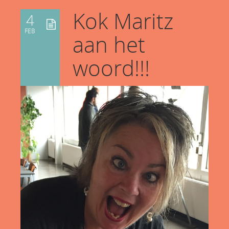
Kok Maritz
4
FEB
aan het
woord!!!