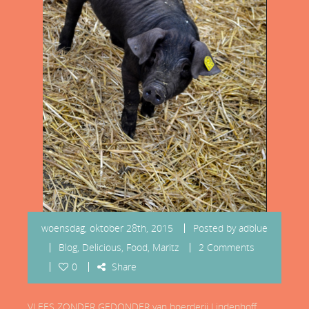
woensdag, oktober 28th, 2015
Posted by
adblue
Blog
,
Delicious
,
Food
,
Maritz
2 Comments
0
Share
VLEES ZONDER GEDONDER van boerderij Lindenhoff,