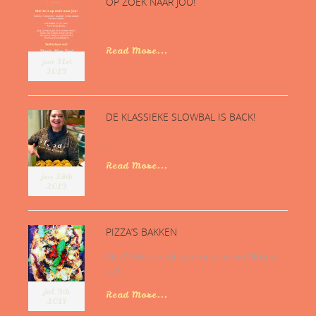
OP ZOEK NAAR JOU!
...
Read More...
jan 31st
2019
DE KLASSIEKE SLOWBAL IS BACK!
...
Read More...
jan 28th
2019
PIZZA’S BAKKEN
PIZZA! Wie houdt daar nu niet van? Ik ben
zelf...
jul 9th
Read More...
2017