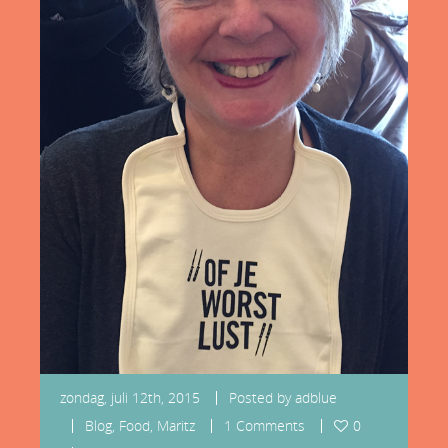
zondag, juli 12th, 2015
Posted by
adblue
Blog
,
Food
,
Maritz
1 Comments
0