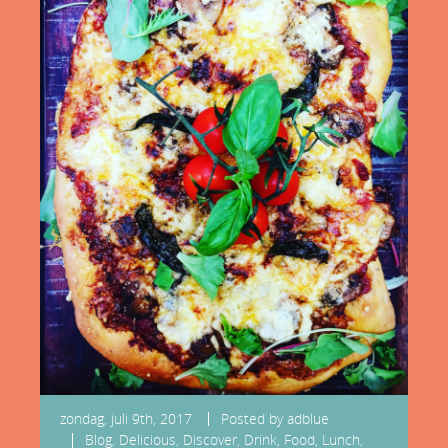
zondag, juli 9th, 2017
Posted by
adblue
Blog
,
Delicious
,
Discover
,
Drink
,
Food
,
Lunch
,