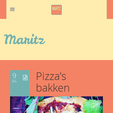
Maritz
Pizza’s
9
JUL
bakken