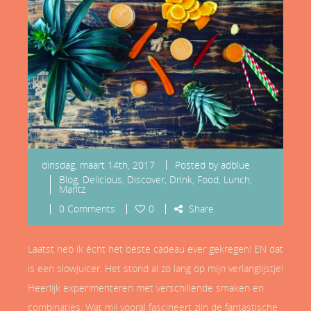
dinsdag, maart 14th, 2017
Posted by
adblue
Blog
,
Delicious
,
Discover
,
Drink
,
Food
,
Lunch
,
Maritz
0 Comments
0
Share
Laatst heb ik écht het beste cadeau ever gekregen! EN dat
is een slowjuicer. Het stond al zo lang op mijn verlanglijstje!
Heerlijk experimenteren met verschillende smaken en
combinaties. Wat mij vooral fascineert zijn de fantastische