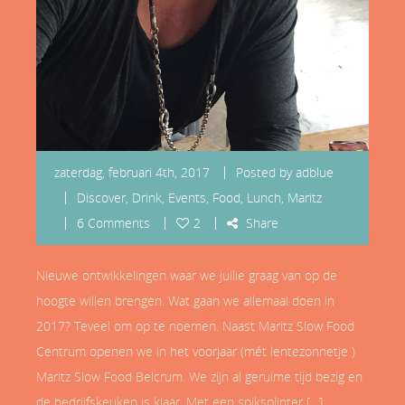
zaterdag, februari 4th, 2017
Posted by
adblue
Discover
,
Drink
,
Events
,
Food
,
Lunch
,
Maritz
6 Comments
2
Share
Nieuwe ontwikkelingen waar we jullie graag van op de
hoogte willen brengen. Wat gaan we allemaal doen in
2017? Teveel om op te noemen. Naast Maritz Slow Food
Centrum openen we in het voorjaar (mét lentezonnetje )
Maritz Slow Food Belcrum. We zijn al geruime tijd bezig en
de bedrijfskeuken is klaar. Met een spiksplinter […]