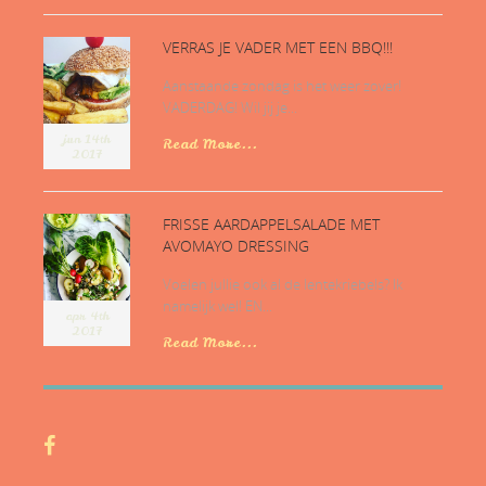
VERRAS JE VADER MET EEN BBQ!!!
Aanstaande zondag is het weer zover!
VADERDAG! Wil jij je...
jun 14th
Read More...
2017
FRISSE AARDAPPELSALADE MET
AVOMAYO DRESSING
Voelen jullie ook al de lentekriebels? Ik
namelijk wel! EN...
apr 4th
2017
Read More...