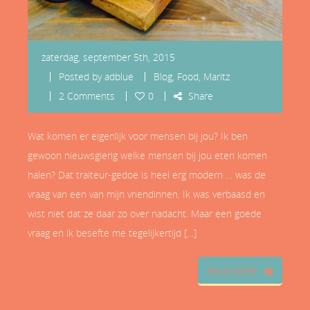
zaterdag, september 5th, 2015
Posted by
adblue
Blog
,
Food
,
Maritz
2 Comments
0
Share
Wat komen er eigenlijk voor mensen bij jou? Ik ben
gewoon nieuwsgierig welke mensen bij jou eten komen
halen? Dat traiteur-gedoe is heel erg modern … was de
vraag van een van mijn vriendinnen. Ik was verbaasd en
wist niet dat ze daar zo over nadacht. Maar een goede
vraag en ik besefte me tegelijkertijd […]
READ MORE