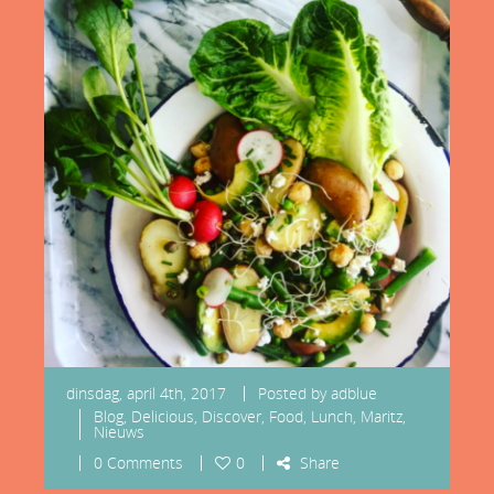
dinsdag, april 4th, 2017
Posted by
adblue
Blog
,
Delicious
,
Discover
,
Food
,
Lunch
,
Maritz
,
Nieuws
0 Comments
0
Share