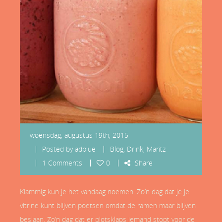
woensdag, augustus 19th, 2015
Posted by
adblue
Blog
,
Drink
,
Maritz
1 Comments
0
Share
Klammig kun je het vandaag noemen. Zo’n dag dat je je
vitrine kunt blijven poetsen omdat de ramen maar blijven
beslaan. Zo’n dag dat er plotsklaps iemand stopt voor de