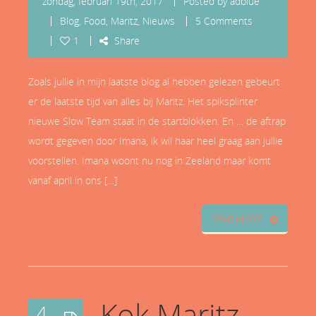
zondag, februari 19th, 2017
Posted by
adblue
Blog
,
Food
,
Maritz
,
Nieuws
5 Comments
1
Share
Zoals jullie in mijn laatste blog al hebben gelezen gebeurt
er de laatste tijd van alles bij Maritz. Het spiksplinter
nieuwe Slow Team staat in de startblokken. En … de aftrap
wordt gegeven door Imana, ik wil haar heel graag aan jullie
voorstellen. Imana woont nu nog in Zeeland maar komt
vanaf april in ons […]
READ MORE
Kok Maritz
4