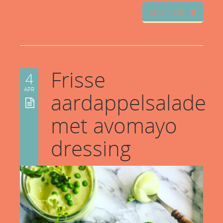
READ MORE
Frisse
4
APR
aardappelsalade
met avomayo
dressing