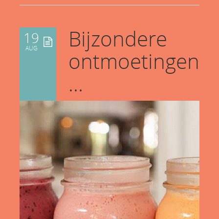
Bijzondere
19
AUG
ontmoetingen
…