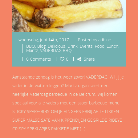
woensdag, juni 14th, 2017
Posted by
adblue
BBQ
,
Blog
,
Delicious
,
Drink
,
Events
,
Food
,
Lunch
,
Maritz
,
VADERDAG BBQ
0 Comments
0
Share
Aanstaande zondag is het weer zover! VADERDAG! Wil jij je
vader in de watten leggen? Maritz organiseert een
heerlijke Vaderdag barbecue in de Belcrum. Wij komen
speciaal voor alle vaders met een stoer barbecue menu
STICKY SPARE-RIBS OM JE VINGERS ERBIJ AF TE LIKKEN
SUPER MALSE SATE VAN KIPPENDIJEN GEGRILDE RIBEYE
CRISPY SPEKLAPJES PAKKETJE MET […]