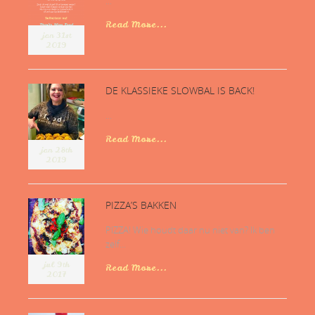
...
Read More...
jan 31st
2019
DE KLASSIEKE SLOWBAL IS BACK!
...
Read More...
jan 28th
2019
PIZZA’S BAKKEN
PIZZA! Wie houdt daar nu niet van? Ik ben
zelf...
jul 9th
Read More...
2017