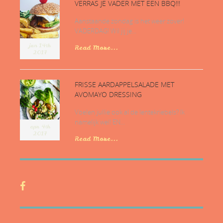
VERRAS JE VADER MET EEN BBQ!!!
Aanstaande zondag is het weer zover!
VADERDAG! Wil jij je...
jun 14th
Read More...
2017
FRISSE AARDAPPELSALADE MET
AVOMAYO DRESSING
Voelen jullie ook al de lentekriebels? Ik
namelijk wel! EN...
apr 4th
2017
Read More...