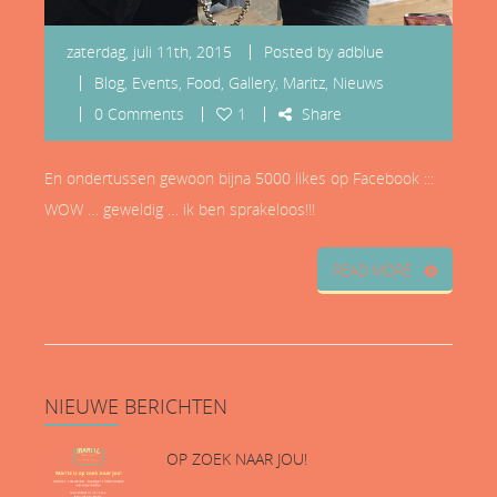
zaterdag, juli 11th, 2015
Posted by
adblue
Blog
,
Events
,
Food
,
Gallery
,
Maritz
,
Nieuws
0 Comments
1
Share
En ondertussen gewoon bijna 5000 likes op Facebook :::
WOW … geweldig … ik ben sprakeloos!!!
READ MORE
NIEUWE
BERICHTEN
OP ZOEK NAAR JOU!