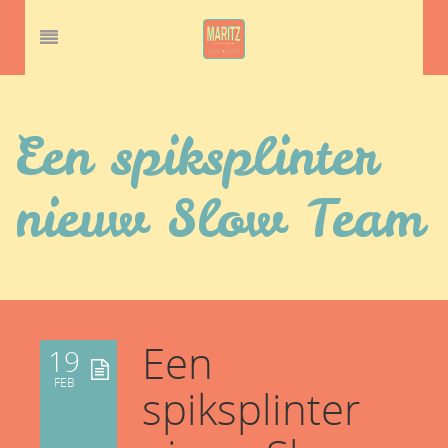
Een spiksplinter
nieuw Slow Team
Een
19
FEB
spiksplinter