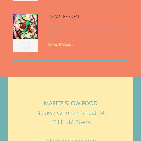
PIZZA’S BAKKEN
PIZZA! Wie houdt daar nu niet van? Ik ben
zelf...
jul 9th
Read More...
2017
MARITZ SLOW FOOD
Nieuwe Ginnekenstraat 9A
4811 NM Breda
Maandags gesloten