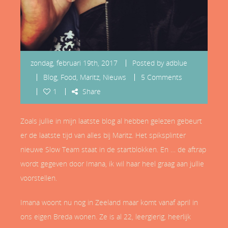
zondag, februari 19th, 2017
Posted by
adblue
Blog
,
Food
,
Maritz
,
Nieuws
5 Comments
1
Share
Zoals jullie in mijn laatste blog al hebben gelezen gebeurt
er de laatste tijd van alles bij Maritz. Het spiksplinter
nieuwe Slow Team staat in de startblokken. En … de aftrap
wordt gegeven door Imana, ik wil haar heel graag aan jullie
voorstellen.
Imana woont nu nog in Zeeland maar komt vanaf april in
ons eigen Breda wonen. Ze is al 22, leergierig, heerlijk