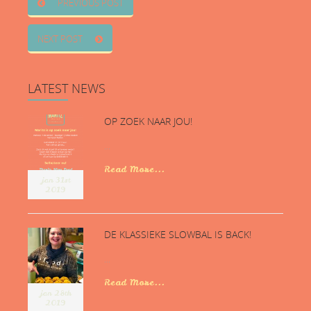
PREVIOUS POST
NEXT POST
LATEST
NEWS
OP ZOEK NAAR JOU!
...
Read More...
jan 31st
2019
DE KLASSIEKE SLOWBAL IS BACK!
...
Read More...
jan 28th
2019