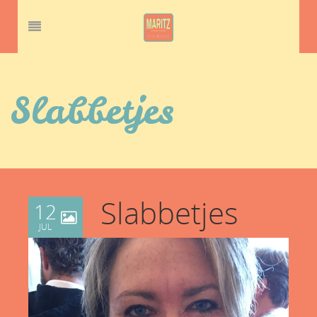
Slabbetjes
Slabbetjes
12
JUL