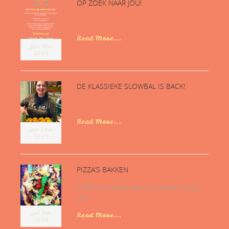
OP ZOEK NAAR JOU!
...
Read More...
jan 31st
2019
DE KLASSIEKE SLOWBAL IS BACK!
...
Read More...
jan 28th
2019
PIZZA’S BAKKEN
PIZZA! Wie houdt daar nu niet van? Ik ben
zelf...
jul 9th
Read More...
2017