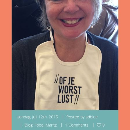
zondag, juli 12th, 2015
Posted by
adblue
Blog
,
Food
,
Maritz
1 Comments
0