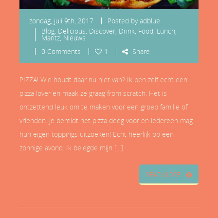
zondag, juli 9th, 2017
Posted by
adblue
Blog
,
Delicious
,
Discover
,
Drink
,
Food
,
Lunch
,
Maritz
,
Nieuws
0 Comments
1
Share
PIZZA! Wie houdt daar nu niet van? Ik ben zelf echt een
pizza lover en maak ze graag from scratch. Het is
ontzettend leuk om te maken voor een groep familie of
vrienden. Je bereidt het pizza deeg voor en iedereen mag
hun eigen toppings uitzoeken! Echt heerlijk op een
zonnige avond. Ik belegde mijn […]
READ MORE