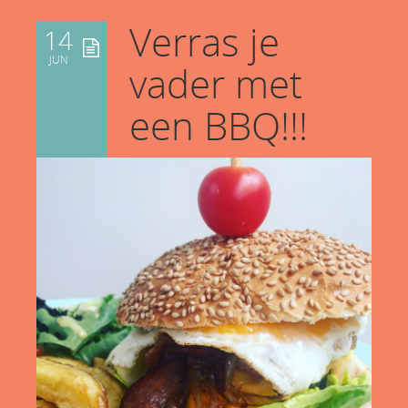
Verras je
14
JUN
vader met
een BBQ!!!