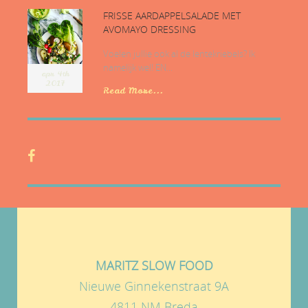
FRISSE AARDAPPELSALADE MET
AVOMAYO DRESSING
Voelen jullie ook al de lentekriebels? Ik
namelijk wel! EN...
apr 4th
2017
Read More...
MARITZ SLOW FOOD
Nieuwe Ginnekenstraat 9A
4811 NM Breda