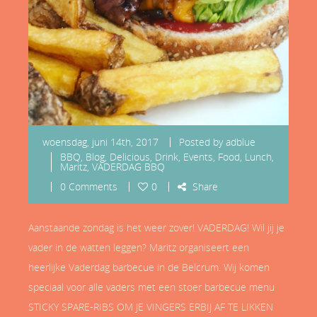
woensdag, juni 14th, 2017
Posted by
adblue
BBQ
,
Blog
,
Delicious
,
Drink
,
Events
,
Food
,
Lunch
,
Maritz
,
VADERDAG BBQ
0 Comments
0
Share
Aanstaande zondag is het weer zover! VADERDAG! Wil jij je
vader in de watten leggen? Maritz organiseert een
heerlijke Vaderdag barbecue in de Belcrum. Wij komen
speciaal voor alle vaders met een stoer barbecue menu
STICKY SPARE-RIBS OM JE VINGERS ERBIJ AF TE LIKKEN