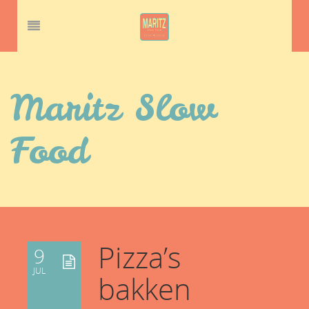
Maritz Slow
Food
Pizza’s
9
JUL
bakken