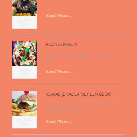
...
Read More...
jan 28th
2019
PIZZA’S BAKKEN
PIZZA! Wie houdt daar nu niet van? Ik ben
zelf...
jul 9th
Read More...
2017
VERRAS JE VADER MET EEN BBQ!!!
Aanstaande zondag is het weer zover!
VADERDAG! Wil jij je...
jun 14th
Read More...
2017