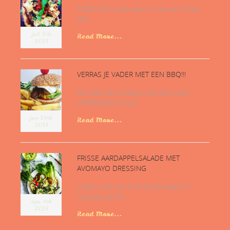
PIZZA! Wie houdt daar nu niet van? Ik ben
zelf...
jul 9th
Read More...
2017
VERRAS JE VADER MET EEN BBQ!!!
Aanstaande zondag is het weer zover!
VADERDAG! Wil jij je...
jun 14th
Read More...
2017
FRISSE AARDAPPELSALADE MET
AVOMAYO DRESSING
Voelen jullie ook al de lentekriebels? Ik
namelijk wel! EN...
apr 4th
2017
Read More...