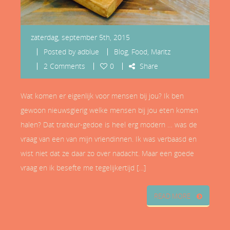
zaterdag, september 5th, 2015
Posted by
adblue
Blog
,
Food
,
Maritz
2 Comments
0
Share
Wat komen er eigenlijk voor mensen bij jou? Ik ben
gewoon nieuwsgierig welke mensen bij jou eten komen
halen? Dat traiteur-gedoe is heel erg modern … was de
vraag van een van mijn vriendinnen. Ik was verbaasd en
wist niet dat ze daar zo over nadacht. Maar een goede
vraag en ik besefte me tegelijkertijd […]
READ MORE